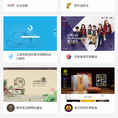
乐达传媒
西牛皮防水
上海市静安区图书馆网站设
百裕集团官网建设
计制作
聚养堂品牌网站建设
黄记玥亮官网改版