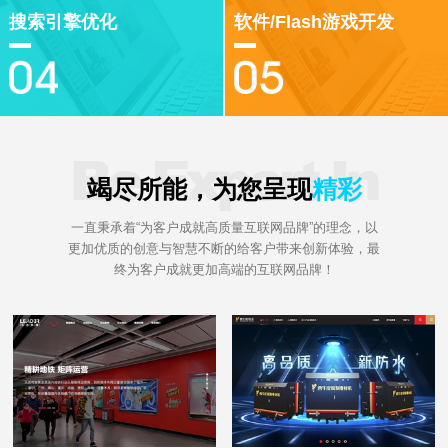
搜索引擎优化
软件/Flash游戏开发
竭尽所能，为您呈现
精彩
一直秉承着“为客户成就高质量互联网品牌”的理念，以
更加优质的创意与智慧不断的给客户带来创新体验，最
终为客户成就更加高端的互联网品牌！